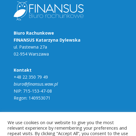
Biuro Rachunkowe
FINANSUS Katarzyna Dylewska
ul. Pastewna 27a
02-954 Warszawa
Kontakt
+48 22 350 79 49
biuro@finansus.waw.pl
NIP: 715-153-47-08
Regon: 140953071
Menu
Home
We use cookies on our website to give you the most
relevant experience by remembering your preferences and
O Nas
repeat visits. By clicking “Accept All”, you consent to the use
Polityka Prywatności